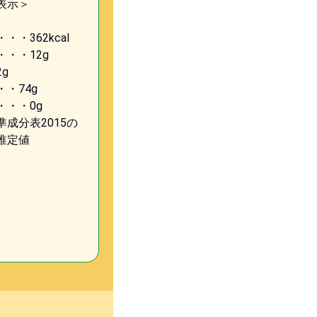
表示＞
・・362kcal
・・12g
g
・74g
・・・0g
成分表2015の
推定値