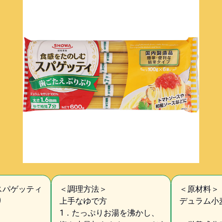
スパゲッティ
＜調理方法＞
＜原材料＞
り
上手なゆで方
デュラム小
1．たっぷりお湯を沸かし、