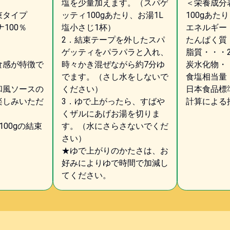
塩を少量加えます。（スパゲ
＜栄養成分
束タイプ
ッティ100gあたり、お湯1L
100gあたり
100％
塩小さじ1杯）
エネルギー・
2．結束テープを外したスパ
たんぱく質・
ゲッティをパラパラと入れ、
脂質・・・2
食感が特徴で
時々かき混ぜながら約7分ゆ
炭水化物・・
でます。（さし水をしないで
食塩相当量
和風ソースの
ください）
日本食品標準
楽しみいただ
3．ゆで上がったら、すばや
計算による
くザルにあげお湯を切りま
00gの結束
す。（水にさらさないでくだ
さい）
★ゆで上がりのかたさは、お
好みによりゆで時間で加減し
てください。